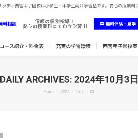
スタディ西宮甲子園校は小学生・中学生向け学習塾です。安心の授業料
コース紹介・料金表
充実の学習環境
西宮甲子園校案
信頼の個別指導！
無料相談
無料体験・見学
安心の授業料にて自立学習 !!
コース紹介・料金表
充実の学習環境
西宮甲子園校案
DAILY ARCHIVES:
2024年10月3
You are here:
Home
2024
10月
03